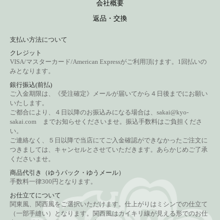
会社概要
返品・交換
支払い方法について
クレジット
VISA/マスターカード/American Express
がご利用頂けます。1回払いの
みとなります。
銀行振込(前払)
ご入金期限は、《受注確定》メールが届いてから４日後までにお願い
いたします。
ご都合により、４日以降のお振込みになる場合は、sakai@kyo-
sakai.com までお知らせくださいませ。振込手数料はご負担くださ
い。
ご連絡なく、５日以降で当店にてご入金確認ができなかったご注文に
つきましては、キャンセルとさせていただきます。あらかじめご了承
くださいませ。
商品代引き（ゆうパック・ゆうメール）
手数料一律300円となります。
お仕立てについて
関東風、関西風をご選択いただけます。仕上がりはミシンでの仕立て
（一部手縫い）となります。関西風はカイキリ線が見える形でのお仕